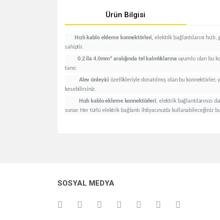
Ürün Bilgisi
Hızlı kablo ekleme konnektörleri,
elektrik bağlantılarını hızl
sahiptir.
0.2 ila 4.0mm² aralığında tel kalınlıklarına
uyumlu olan bu kon
tanır.
Alev önleyici
özellikleriyle donatılmış olan bu konnektörler,
kesebilirsiniz.
Hızlı kablo ekleme konnektörleri
, elektrik bağlantılarınızı
sunar. Her türlü elektrik bağlantı ihtiyacınızda kullanabileceğiniz bu
Bu ürünün fiyat bilgisi, resim, ürün açıklamalarında v
Görüş ve önerileriniz için teşekkür ederiz.
Ürün resmi kalitesiz, bozuk veya görüntülenemiyo
SOSYAL MEDYA
Ürün açıklamasında eksik bilgiler bulunuyor.
Ürün bilgilerinde hatalar bulunuyor.
Ürün fiyatı diğer sitelerden daha pahalı.