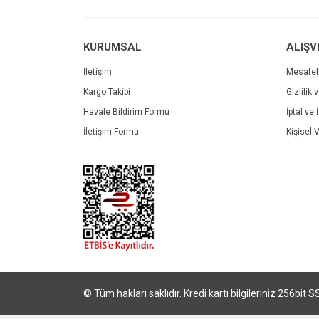
Bu ürüne benzer farklı alternatifler olmalı.
KURUMSAL
ALIŞV
İletişim
Mesafel
Kargo Takibi
Gizlilik 
Havale Bildirim Formu
İptal ve 
İletişim Formu
Kişisel V
© Tüm hakları saklıdır. Kredi kartı bilgileriniz 256bit S