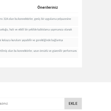
Önerileriniz
kımı 32A olan bu konnektörler, geniş bir uygulama yelpazesine
zunluğu, hızlı ve etkili bir şekilde kablolama yapmanıza olanak
de kolayca kurulum yapabilir ve gerektiğinde bağlantıyı
üretilmiş olan bu konnektörler, uzun ömürlü ve güvenilir performans
za iletebilirsiniz.
EKLE