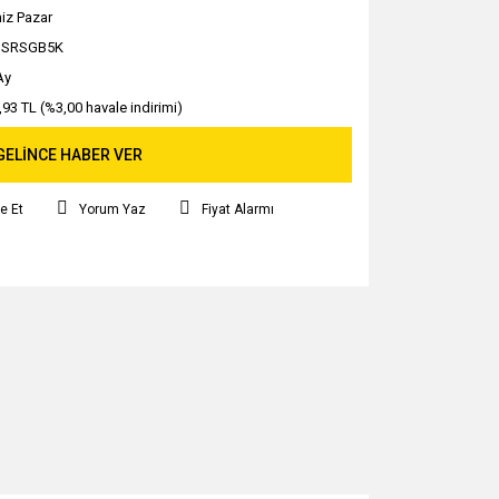
iz Pazar
JSRSGB5K
Ay
,93 TL (%3,00 havale indirimi)
GELİNCE HABER VER
e Et
Yorum Yaz
Fiyat Alarmı