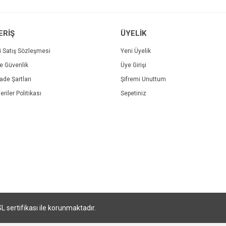
ERİŞ
ÜYELİK
i Satış Sözleşmesi
Yeni Üyelik
ve Güvenlik
Üye Girişi
Gönder
İade Şartları
Şifremi Unuttum
eriler Politikası
Sepetiniz
SL sertifikası ile korunmaktadır.