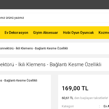
Ev Dekorasyon
Giyim Aksesuar
Hobi Oyun Oyuncak
Kozmet
onnektörü - İkili Klemens - Bağlantı Kesme Özellikli
ktörü - İkili Klemens - Bağlantı Kesme Özellikli
169,00 TL
60,61 TL
den başlayan taksitlerle!
Kategori
Ev A