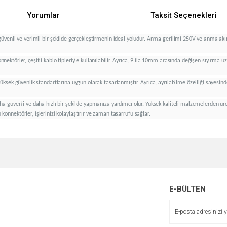
Yorumlar
Taksit Seçenekleri
ı, güvenli ve verimli bir şekilde gerçekleştirmenin ideal yoludur. Anma gerilimi 250V ve anma a
nektörler, çeşitli kablo tipleriyle kullanılabilir. Ayrıca, 9 ila 10mm arasında değişen sıyırma u
 yüksek güvenlik standartlarına uygun olarak tasarlanmıştır. Ayrıca, ayrılabilme özelliği sayesin
 daha güvenli ve daha hızlı bir şekilde yapmanıza yardımcı olur. Yüksek kaliteli malzemelerden 
 konnektörler, işlerinizi kolaylaştırır ve zaman tasarrufu sağlar.
e diğer konularda yetersiz gördüğünüz noktaları öneri formunu kullanarak tarafımı
Bu ürüne ilk yorumu siz yapın!
r.
Yorum Yaz
E-BÜLTEN