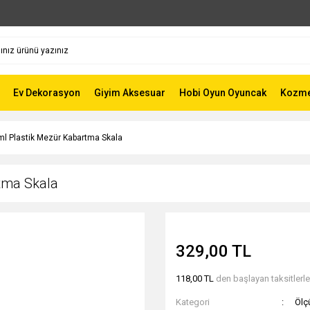
Ev Dekorasyon
Giyim Aksesuar
Hobi Oyun Oyuncak
Kozmet
l Plastik Mezür Kabartma Skala
tma Skala
329,00 TL
118,00 TL
den başlayan taksitlerle
Kategori
Ölç