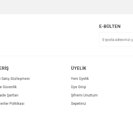
Yorum Yaz
E-BÜLTEN
Gönder
ERİŞ
ÜYELİK
Alkolmetre 0-100 Kısa For
0-100 Alkolmetre Hidrometre
i Satış Sözleşmesi
Yeni Üyelik
280,00 TL
ve Güvenlik
Üye Girişi
350,00 TL
İade Şartları
Şifremi Unuttum
eriler Politikası
Sepetiniz