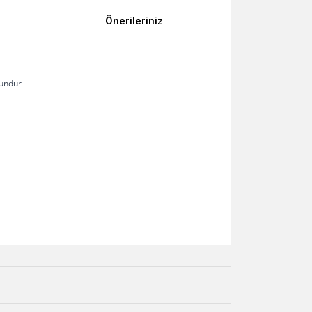
Önerileriniz
ründür
za iletebilirsiniz.