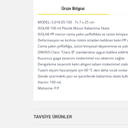
Ürün Bilgisi
MODEL: S.016.05.100 7x 7 x 25 cm
ISOLAB 100 ml Plastik Mezür Kabartma Skala
ISOLAB PP mezür cama yakın şeffaflıkta ve üstün kimyasal
Deformasyon ve kırılma riskini ortadan kaldıran kalın PP
Cama yakın şeffaflığa, üstün kimyasal dayanımına ve yükse
DIN/ISO Class "Class B” standardına uygun kalibre edilirl
Kusursuz gaga tasarımı mükemmel sıvı aktarımı sağlar
Dengeleme tasarımlı kalın altıgen taban mükemmel stabil
Tutarlı ölçüm hassasiyeti için 60 °C den daha sıcak sıvıl
Gövde üzerindeki yazı ve işaretlerde kabartma skala kulla
Hacim: 100 mL
Malzeme: P.P
Bu ürünün fiyat bilgisi, resim, ürün açıklamalarında v
Görüş ve önerileriniz için teşekkür ederiz.
TAVSİYE ÜRÜNLER
Ürün resmi kalitesiz, bozuk veya görüntülenemiyo