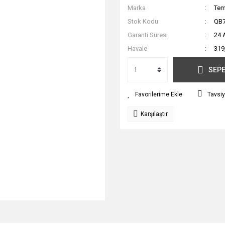
Marka
Tem
Stok Kodu
QB
Garanti Süresi
24 
Havale
319
SEPE
Tavsiy
Karşılaştır