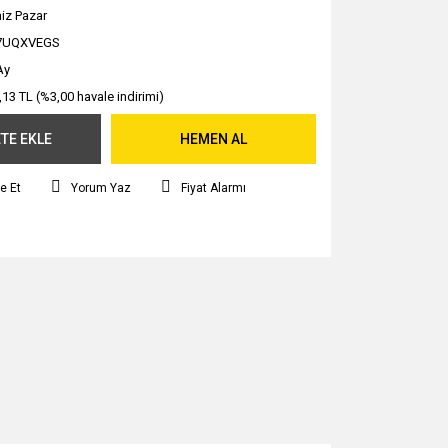
iz Pazar
7UQXVEGS
Ay
,13 TL (%3,00 havale indirimi)
TE EKLE
HEMEN AL
e Et
Yorum Yaz
Fiyat Alarmı