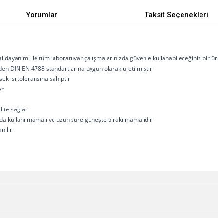
Yorumlar
Taksit Seçenekleri
 dayanımı ile tüm laboratuvar çalışmalarınızda güvenle kullanabileceğiniz bir ü
 den DIN EN 4788 standartlarına uygun olarak üretilmiştir
k ısı toleransına sahiptir
er
ite sağlar
arda kullanılmamalı ve uzun süre güneşte bırakılmamalıdır
nılır
e diğer konularda yetersiz gördüğünüz noktaları öneri formunu kullanarak tarafımı
Bu ürüne ilk yorumu siz yapın!
r.