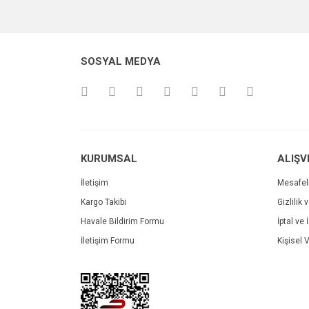
Ürün açıklamasında eksik bilgiler bulunuyor.
Ürün bilgilerinde hatalar bulunuyor.
Ürün fiyatı diğer sitelerden daha pahalı.
SOSYAL MEDYA
Bu ürüne benzer farklı alternatifler olmalı.
KURUMSAL
ALIŞV
İletişim
Mesafel
Kargo Takibi
Gizlilik 
Havale Bildirim Formu
İptal ve 
3'lü Set Alkolmetre 0-40-70-100 Ahşap Kutulu
İletişim Formu
Kişisel V
1.200,00 TL