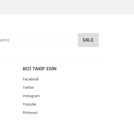
EKLE
Alla Dual 0-100 Alkolmetre
BİZİ TAKİP EDİN
m
Facebook
499,00 TL
Twitter
Instagram
Youtube
Pinterest