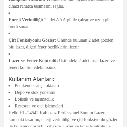
cihazı rahatça taşımasını sağlar.
Enerji Verimliliği:
2 adet AAA pil ile çalışır ve uzun pil
ömrü sunar.
Çift Fonksiyonlu Gözler:
Önünde bulunan 2 adet gözden
biri lazer, diğeri fener özelliklerini içerir.
Lazer ve Fener Kontrolü:
Üstündeki 2 adet tuşla lazeri ve
feneri kontrol edebilirsiniz.
Kullanım Alanları:
Perakende satış noktaları
Depo ve stok yönetimi
Lojistik ve taşımacılık
Restoran ve otel işletmeleri
Hello HL-24542 Kablosuz Profesyonel Sunum Lazeri,
kompakt tasarımı, enerji verimliliği ve çift fonksiyonlu gözleri
ile kullanıcı dostu bir cihazdır. Lazer ve fener kontrolü ile