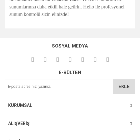
sunumlarınızı daha etkili hale getirin. Hello ile profesyonel
sunum kontrolü sizin elinizde!
Bu ürünün fiyat bilgisi, resim, ürün açıklamalarında ve diğer
konularda yetersiz gördüğünüz noktaları öneri formunu
Bu ürüne ilk yorumu siz yapın!
kullanarak tarafımıza iletebilirsiniz.
SOSYAL MEDYA
Görüş ve önerileriniz için teşekkür ederiz.
Yorum Yaz
Ürün resmi kalitesiz, bozuk veya görüntülenemiyor.
E-BÜLTEN
Ürün açıklamasında eksik bilgiler bulunuyor.
Ürün bilgilerinde hatalar bulunuyor.
EKLE
Ürün fiyatı diğer sitelerden daha pahalı.
Bu ürüne benzer farklı alternatifler olmalı.
KURUMSAL
ALIŞVERİŞ