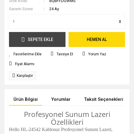
Stok Kodu
BQBFFDGWMS
Garanti Süresi
24 Ay
SEPETE EKLE
HEMEN AL
Tavsiye Et
Yorum Yaz
Fiyat Alarmı
Karşılaştır
Ürün Bilgisi
Yorumlar
Taksit Seçenekleri
Profesyonel Sunum Lazeri
Özellikleri
Hello HL-24542 Kablosuz Profesyonel Sunum Lazeri,