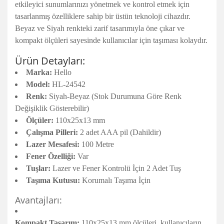
etkileyici sunumlarınızı yönetmek ve kontrol etmek için
tasarlanmış özelliklere sahip bir üstün teknoloji cihazdır.
Beyaz ve Siyah renkteki zarif tasarımıyla öne çıkar ve
kompakt ölçüleri sayesinde kullanıcılar için taşıması kolaydır.
Ürün Detayları:
Marka:
Hello
Model:
HL-24542
Renk:
Siyah-Beyaz (Stok Durumuna Göre Renk
Değişiklik Gösterebilir)
Ölçüler:
110x25x13 mm
Çalışma Pilleri:
2 adet AAA pil (Dahildir)
Lazer Mesafesi:
100 Metre
Fener Özelliği:
Var
Tuşlar:
Lazer ve Fener Kontrolü İçin 2 Adet Tuş
Taşıma Kutusu:
Korumalı Taşıma İçin
Avantajları:
Kompakt Tasarım:
110x25x13 mm ölçüleri, kullanıcıların