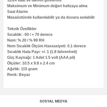
12/24 saat ve takvim gösterimi
Maksimum ve Minimum değeri hafızaya alma
Saat Alarmı
Masaüstünde kullanılabilir ya da duvara asılabilir
Teknik Özellikler
Sıcaklık: -50 / + 70 derece
Nem: % 20 / % 99 RH
Nem Sıcaklık Ölçüm Hassasiyeti: 0.1 derece
Sıcaklık Hata Payı: +/- 1 (1.8 fahrenheit)
Güç Kaynağı: 1 Adet 1.5 volt (AAA pil)
Ölçüler: 10.5 x 9.8 x 2.4 cm
Ağırlık: 115 gram
Renk: Beyaz
Bu ürünün fiyat bilgisi, resim, ürün açıklamalarında ve diğer
konularda yetersiz gördüğünüz noktaları öneri formunu
Bu ürüne ilk yorumu siz yapın!
kullanarak tarafımıza iletebilirsiniz.
SOSYAL MEDYA
Görüş ve önerileriniz için teşekkür ederiz.