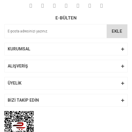
Yorum Yaz
Ürün resmi kalitesiz, bozuk veya görüntülenemiyor.
E-BÜLTEN
Ürün açıklamasında eksik bilgiler bulunuyor.
Ürün bilgilerinde hatalar bulunuyor.
EKLE
Ürün fiyatı diğer sitelerden daha pahalı.
Bu ürüne benzer farklı alternatifler olmalı.
KURUMSAL
ALIŞVERİŞ
Gönder
ÜYELİK
BİZİ TAKİP EDİN