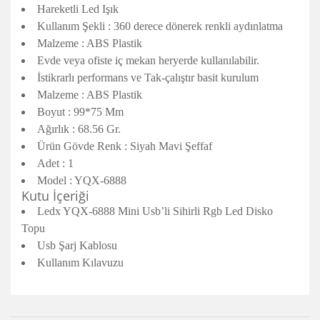
Hareketli Led Işık
Kullanım Şekli : 360 derece dönerek renkli aydınlatma
Malzeme : ABS Plastik
Evde veya ofiste iç mekan heryerde kullanılabilir.
İstikrarlı performans ve Tak-çalıştır basit kurulum
Malzeme : ABS Plastik
Boyut : 99*75 Mm
Ağırlık : 68.56 Gr.
Ürün Gövde Renk : Siyah Mavi Şeffaf
Adet : 1
Model : YQX-6888
Kutu İçeriği
Ledx YQX-6888 Mini Usb’li Sihirli Rgb Led Disko
Topu
Usb Şarj Kablosu
Kullanım Kılavuzu
Bu ürünün fiyat bilgisi, resim, ürün açıklamalarında ve diğer
konularda yetersiz gördüğünüz noktaları öneri formunu