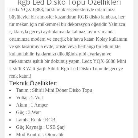
Rgb Led Disko Topu Özellikleri
Ledx YQX-6888; farklı renk seçenekleriyle ortamınıza
büyüleyici bir atmosfer kazandıran RGB disko lambası, her
tür mekan için mükemmel bir dekorasyon öğesidir. Yalnızca
ışıklarıyla geceyi aydınlatmakla kalmaz, aynı zamanda
ortamınıza modern ve enerjik bir hava katar. Kolay kullanımı
ve şık tasarımıyla evde, ofiste veya herhangi bir etkinlikte
kullanılabilir. Işıklarınızı dilediğiniz gibi ayarlayın ve
mekanınıza ışıltılı bir dokunuş yapın. Ledx YQX-6888 Mini
Usb’li 3 Watt Şarjlı Sihirli Rgb Led Disko Topu ile geceye
renk katın.!
Teknik Özellikler:
Tanım : Sihirli Mini Döner Disko Topu
Voltaj : 5 Volt
Akım : 1 Amper
Güç : 3 Watt
Lamba Renk : RGB
Güç Kaynağı : USB Şarj
Mod Kontrol : Otomatik