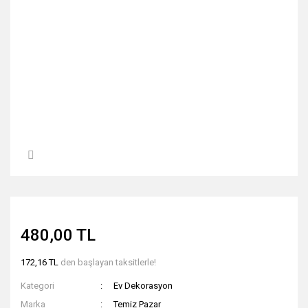
480,00 TL
172,16 TL
den başlayan taksitlerle!
Kategori
Ev Dekorasyon
Marka
Temiz Pazar