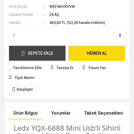
Stok Kodu
WEF6KHXVVW
Garanti Süresi
24 Ay
Havale
465,60 TL (%3,00 havale indirimi)
SEPETE EKLE
HEMEN AL
Tavsiye Et
Yorum Yaz
Fiyat Alarmı
Karşılaştır
Ürün Bilgisi
Yorumlar
Taksit Seçenekleri
Ledx YQX-6888 Mini Usb’li Sihirli