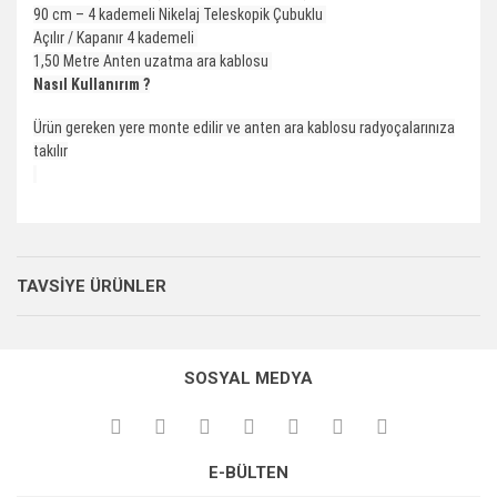
90 cm – 4 kademeli Nikelaj Teleskopik Çubuklu
Açılır / Kapanır 4 kademeli
1,50 Metre Anten uzatma ara kablosu
Nasıl Kullanırım ?
Ürün gereken yere monte edilir ve anten ara kablosu radyoçalarınıza
takılır
Bu ürünün fiyat bilgisi, resim, ürün açıklamalarında ve diğer
konularda yetersiz gördüğünüz noktaları öneri formunu
kullanarak tarafımıza iletebilirsiniz.
TAVSİYE ÜRÜNLER
Görüş ve önerileriniz için teşekkür ederiz.
Güzel
Klasik Amerikan otomobillerine uygun gayet memnunum
Ürün resmi kalitesiz, bozuk veya görüntülenemiyor.
SOSYAL MEDYA
Ürün açıklamasında eksik bilgiler bulunuyor.
Mikail Kutlu | 03/11/2019
Ürün bilgilerinde hatalar bulunuyor.
Ürün fiyatı diğer sitelerden daha pahalı.
Yorum Yaz
E-BÜLTEN
Bu ürüne benzer farklı alternatifler olmalı.