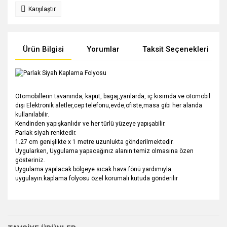
Karşılaştır
Ürün Bilgisi
Yorumlar
Taksit Seçenekleri
Otomobillerin tavanında, kaput, bagaj,yanlarda, iç kısımda ve otomobil
dışı Elektronik aletler,cep telefonu,evde,ofiste,masa gibi her alanda
kullanılabilir.
Kendinden yapışkanlıdır ve her türlü yüzeye yapışabilir.
Parlak siyah renktedir.
1.27 cm genişlikte x 1 metre uzunlukta gönderilmektedir.
Uygularken, Uygulama yapacağınız alanın temiz olmasına özen
gösteriniz.
Uygulama yapılacak bölgeye sıcak hava fönü yardımıyla
uygulayın.kaplama folyosu özel korumalı kutuda gönderilir
Bu ürünün fiyat bilgisi, resim, ürün açıklamalarında ve diğer
konularda yetersiz gördüğünüz noktaları öneri formunu
Bu ürüne ilk yorumu siz yapın!
kullanarak tarafımıza iletebilirsiniz.