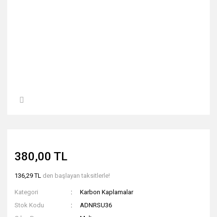
380,00 TL
136,29 TL
den başlayan taksitlerle!
Kategori
Karbon Kaplamalar
Stok Kodu
ADNRSU36