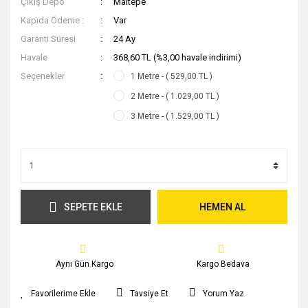
Çıkış Depo
Maltepe
Kapıda Ödeme :
Var
Garanti Süresi
24 Ay
Havale
368,60 TL (%3,00 havale indirimi)
Seçenekler
1 Metre - ( 529,00 TL )
2 Metre - ( 1.029,00 TL )
3 Metre - ( 1.529,00 TL )
SEPETE EKLE
HEMEN AL
Aynı Gün Kargo
Kargo Bedava
Tavsiye Et
Yorum Yaz