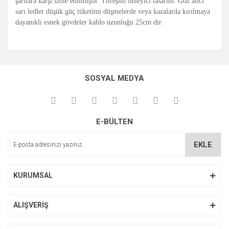
şartlara karşı izole edilmiştir. Titreşim önleyici tasarım. Göz alıcı
sarı ledler düşük güç tüketimi düşmelerde veya kazalarda kırılmaya
dayanıklı esnek gövdeler kablo uzunluğu 25cm dir
Bu ürünün fiyat bilgisi, resim, ürün açıklamalarında ve diğer
konularda yetersiz gördüğünüz noktaları öneri formunu
Bu ürüne ilk yorumu siz yapın!
kullanarak tarafımıza iletebilirsiniz.
SOSYAL MEDYA
Görüş ve önerileriniz için teşekkür ederiz.
Yorum Yaz
Ürün resmi kalitesiz, bozuk veya görüntülenemiyor.
E-BÜLTEN
Ürün açıklamasında eksik bilgiler bulunuyor.
Ürün bilgilerinde hatalar bulunuyor.
EKLE
Ürün fiyatı diğer sitelerden daha pahalı.
Bu ürüne benzer farklı alternatifler olmalı.
KURUMSAL
ALIŞVERİŞ