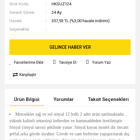
Stok Kodu
HKSUZ124
Garanti Süresi
24 Ay
Havale
357,93 TL (%3,00 havale indirimi)
Seçenekler
GELİNCE HABER VER
Tavsiye Et
Yorum Yaz
Karşılaştır
Ürün Bilgisi
Yorumlar
Taksit Seçenekleri
Motosiklet sağ ve sol sinyal 12 ledli 2 adet ürün satılmaktadır....
yüksek kaliteli teknoloji ledlerden ve hammaddeden üretilmiştir.
Sinyal (sinyal sarısı) şeklinde yanar. Sinyal kayan model dir öncam
şeffaf,arka gövde siyahtır. Gövde ve cam birbirine yapıştırılarak dış