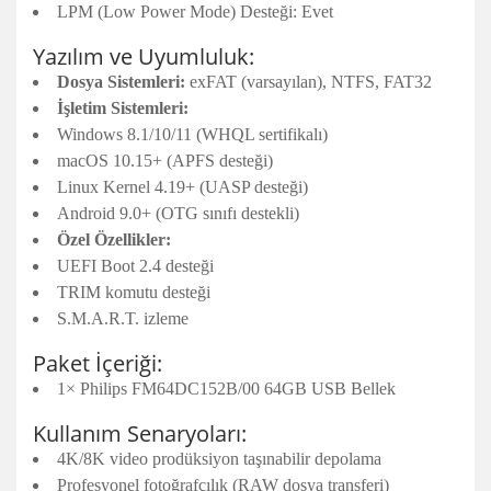
LPM (Low Power Mode) Desteği: Evet
Yazılım ve Uyumluluk:
Dosya Sistemleri:
exFAT (varsayılan), NTFS, FAT32
İşletim Sistemleri:
Windows 8.1/10/11 (WHQL sertifikalı)
macOS 10.15+ (APFS desteği)
Linux Kernel 4.19+ (UASP desteği)
Android 9.0+ (OTG sınıfı destekli)
Özel Özellikler:
UEFI Boot 2.4 desteği
TRIM komutu desteği
S.M.A.R.T. izleme
Paket İçeriği:
1× Philips FM64DC152B/00 64GB USB Bellek
Kullanım Senaryoları:
4K/8K video prodüksiyon taşınabilir depolama
Profesyonel fotoğrafçılık (RAW dosya transferi)