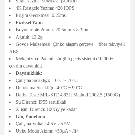
Sıralı Yazma: 90MB/sn (sürekli)
4K Rastgele Yazma: 420 IOPS
Erişim Gecikmesi: 0.25ms
Fiziksel Yapı:
Boyutlar: 46.2mm × 20.5mm × 8.3mm
Ağırlık: 13.2g
Gövde Malzemesi: Çinko alaşım çerçeve + fiber takviyeli
ABS
Mekanizma: Patentli sürgülü geçiş sistemi (10,000+
çevrim dayanıklı)
Dayanıklılık:
Çalışma Sıcaklığı: -10°C ~ 70°C
Depolama Sıcaklığı: -40°C ~ 90°C
Darbe Testi: MIL-STD-883H Method 2002.5 (1500G)
Su Direnci: IP55 sertifikalı
X-ışını Direnci: 100Gy'ye kadar
Güç Yönetimi:
Çalışma Voltajı: 4.5V - 5.5V
Uyku Modu Akımı: <50µA< /li>