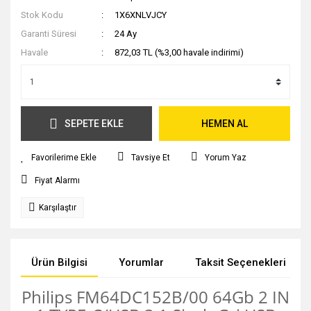
Stok Kodu
1X6XNLVJCY
Garanti Süresi
24 Ay
Havale
872,03 TL (%3,00 havale indirimi)
SEPETE EKLE
HEMEN AL
Tavsiye Et
Yorum Yaz
Fiyat Alarmı
Karşılaştır
Ürün Bilgisi
Yorumlar
Taksit Seçenekleri
Philips FM64DC152B/00 64Gb 2 IN