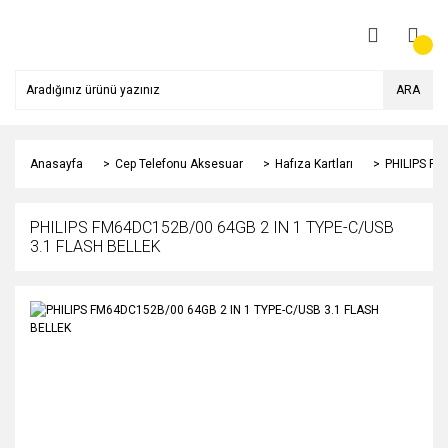
ARA
Anasayfa
Cep Telefonu Aksesuar
Hafıza Kartları
PHILIPS FM
PHILIPS FM64DC152B/00 64GB 2 IN 1 TYPE-C/USB
3.1 FLASH BELLEK