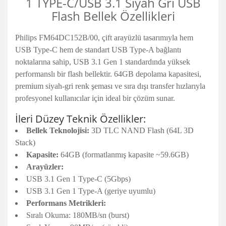
1 TYPE-C/USB 3.1 Siyah Gri USB
Flash Bellek Özellikleri
Philips FM64DC152B/00, çift arayüzlü tasarımıyla hem
USB Type-C hem de standart USB Type-A bağlantı
noktalarına sahip, USB 3.1 Gen 1 standardında yüksek
performanslı bir flash bellektir. 64GB depolama kapasitesi,
premium siyah-gri renk şeması ve sıra dışı transfer hızlarıyla
profesyonel kullanıcılar için ideal bir çözüm sunar.
İleri Düzey Teknik Özellikler:
Bellek Teknolojisi:
3D TLC NAND Flash (64L 3D
Stack)
Kapasite:
64GB (formatlanmış kapasite ~59.6GB)
Arayüzler:
USB 3.1 Gen 1 Type-C (5Gbps)
USB 3.1 Gen 1 Type-A (geriye uyumlu)
Performans Metrikleri:
Sıralı Okuma: 180MB/sn (burst)