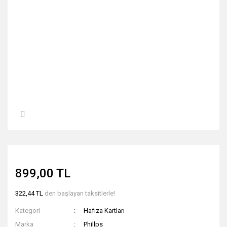
899,00 TL
322,44 TL
den başlayan taksitlerle!
Kategori
Hafıza Kartları
Marka
Phillps