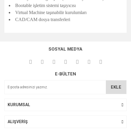
Bootable işletim sistemi taşıyıcısı
Virtual Machine taşınabilir kurulumları
CAD/CAM dosya transferleri
Bu ürünün fiyat bilgisi, resim, ürün açıklamalarında ve diğer
konularda yetersiz gördüğünüz noktaları öneri formunu
Bu ürüne ilk yorumu siz yapın!
kullanarak tarafımıza iletebilirsiniz.
SOSYAL MEDYA
Görüş ve önerileriniz için teşekkür ederiz.
Yorum Yaz
Ürün resmi kalitesiz, bozuk veya görüntülenemiyor.
E-BÜLTEN
Ürün açıklamasında eksik bilgiler bulunuyor.
Ürün bilgilerinde hatalar bulunuyor.
EKLE
Ürün fiyatı diğer sitelerden daha pahalı.
Bu ürüne benzer farklı alternatifler olmalı.
KURUMSAL
ALIŞVERİŞ