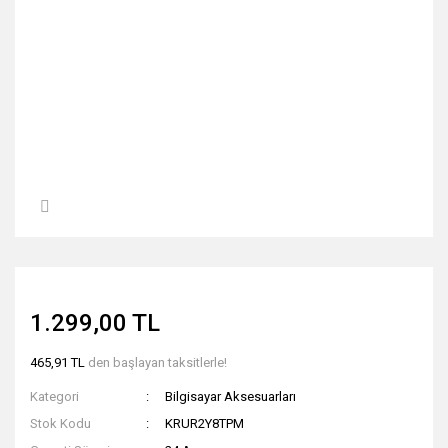
1.299,00 TL
465,91 TL
den başlayan taksitlerle!
Kategori
Bilgisayar Aksesuarları
Stok Kodu
KRUR2Y8TPM