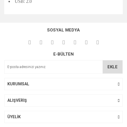
USB: 2.0
Bu ürünün fiyat bilgisi, resim, ürün açıklamalarında ve diğer
konularda yetersiz gördüğünüz noktaları öneri formunu
Bu ürüne ilk yorumu siz yapın!
kullanarak tarafımıza iletebilirsiniz.
SOSYAL MEDYA
Görüş ve önerileriniz için teşekkür ederiz.
Yorum Yaz
Ürün resmi kalitesiz, bozuk veya görüntülenemiyor.
E-BÜLTEN
Ürün açıklamasında eksik bilgiler bulunuyor.
Ürün bilgilerinde hatalar bulunuyor.
EKLE
Ürün fiyatı diğer sitelerden daha pahalı.
Bu ürüne benzer farklı alternatifler olmalı.
KURUMSAL
ALIŞVERİŞ
Gönder
ÜYELİK