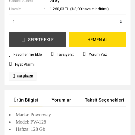
Garanti Süresi
24 Ay
Havale
1.260,03 TL (%3,00 havale indirimi)
SEPETE EKLE
HEMEN AL
Tavsiye Et
Yorum Yaz
Fiyat Alarmı
Karşılaştır
Ürün Bilgisi
Yorumlar
Taksit Seçenekleri
Marka: Powerway
Model: PW-128
Hafıza: 128 Gb