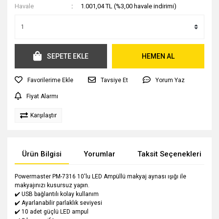
Havale
1.001,04 TL (%3,00 havale indirimi)
SEPETE EKLE
HEMEN AL
Tavsiye Et
Yorum Yaz
Fiyat Alarmı
Karşılaştır
Ürün Bilgisi
Yorumlar
Taksit Seçenekleri
Powermaster PM-7316 10'lu LED Ampüllü makyaj aynası ışığı ile
makyajınızı kusursuz yapın.
✔️ USB bağlantılı kolay kullanım
✔️ Ayarlanabilir parlaklık seviyesi
✔️ 10 adet güçlü LED ampul