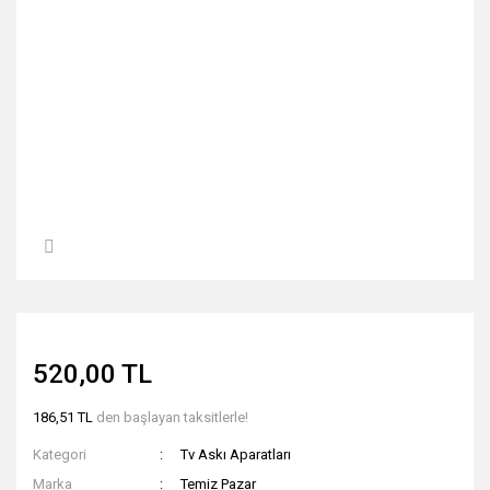
520,00 TL
186,51 TL
den başlayan taksitlerle!
Kategori
Tv Askı Aparatları
Marka
Temiz Pazar