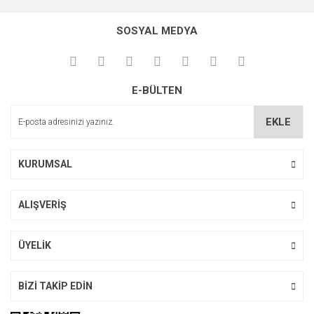
konularda yetersiz gördüğünüz noktaları öneri formunu
Bu ürüne ilk yorumu siz yapın!
kullanarak tarafımıza iletebilirsiniz.
SOSYAL MEDYA
Görüş ve önerileriniz için teşekkür ederiz.
Yorum Yaz
Ürün resmi kalitesiz, bozuk veya görüntülenemiyor.
E-BÜLTEN
Ürün açıklamasında eksik bilgiler bulunuyor.
Ürün bilgilerinde hatalar bulunuyor.
EKLE
Ürün fiyatı diğer sitelerden daha pahalı.
Bu ürüne benzer farklı alternatifler olmalı.
KURUMSAL
ALIŞVERİŞ
Gönder
ÜYELİK
BİZİ TAKİP EDİN