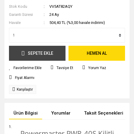
Stok Kodu
VV5AT82AQY
Garanti Süresi
24 Ay
Havale
504,40 TL (%3,00 havale indirimi)
SEPETE EKLE
HEMEN AL
Tavsiye Et
Yorum Yaz
Fiyat Alarmı
Karşılaştır
Ürün Bilgisi
Yorumlar
Taksit Seçenekleri
Powermaster PWR-40S Kilitli