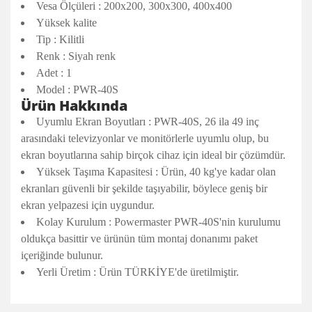
Vesa Ölçüleri : 200x200, 300x300, 400x400
Yüksek kalite
Tip : Kilitli
Renk : Siyah renk
Adet : 1
Model : PWR-40S
Ürün Hakkında
Uyumlu Ekran Boyutları : PWR-40S, 26 ila 49 inç
arasındaki televizyonlar ve monitörlerle uyumlu olup, bu
ekran boyutlarına sahip birçok cihaz için ideal bir çözümdür.
Yüksek Taşıma Kapasitesi : Ürün, 40 kg'ye kadar olan
ekranları güvenli bir şekilde taşıyabilir, böylece geniş bir
ekran yelpazesi için uygundur.
Kolay Kurulum : Powermaster PWR-40S'nin kurulumu
oldukça basittir ve ürünün tüm montaj donanımı paket
içeriğinde bulunur.
Yerli Üretim : Ürün TÜRKİYE'de üretilmiştir.
Bu ürünün fiyat bilgisi, resim, ürün açıklamalarında ve diğer