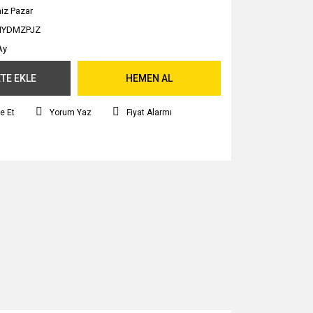
iz Pazar
HYDMZPJZ
Ay
TE EKLE
HEMEN AL
e Et
Yorum Yaz
Fiyat Alarmı