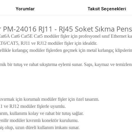
Yorumlar
Taksit Seçenekleri
PM-24016 RJ11 - RJ45 Soket Sıkma Penses
A Cat6 Cat5E Cat5 modüler fişler için profesyonel sınıf Ethernet kabl
6/CAT5, RJ11 ve RJ12 modüler fişler için idealdir.
likle kırlangıç modüler fişlerden geçmek için metal kırlangıç klipslerin
ik bir tutuş ve rahat sıkıştırma eylemi sunar. Sapı, kaymaz ve temizle
kıvırmak için korumalı modüler fişler için özel tasarım.
ve RJ12 modüler fişlerle uyumlu.
m, kullanımı kolay ve rahat bir tutuş sağlar.
venilir modüler kıvrımlı konektör kurulumu.
iş olup, uzun düreli kullanım imkanı sunar.