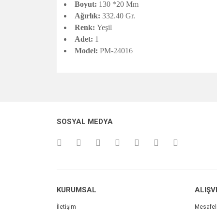
Boyut:
130 *20 Mm
Ağırlık:
332.40 Gr.
Renk:
Yeşil
Adet:
1
Model:
PM-24016
Bu ürünün fiyat bilgisi, resim, ürün açıklamalarında v
Görüş ve önerileriniz için teşekkür ederiz.
Ürün resmi kalitesiz, bozuk veya görüntülenemiyo
SOSYAL MEDYA
Ürün açıklamasında eksik bilgiler bulunuyor.
Ürün bilgilerinde hatalar bulunuyor.
Ürün fiyatı diğer sitelerden daha pahalı.
Bu ürüne benzer farklı alternatifler olmalı.
KURUMSAL
ALIŞV
İletişim
Mesafel