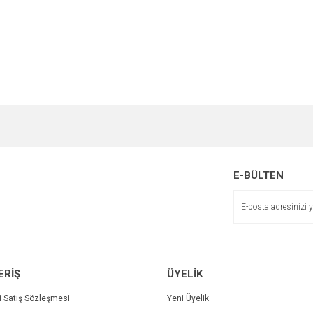
e diğer konularda yetersiz gördüğünüz noktaları öneri formunu kullanarak tarafımı
Bu ürüne ilk yorumu siz yapın!
r.
Yorum Yaz
E-BÜLTEN
ERİŞ
ÜYELİK
i Satış Sözleşmesi
Yeni Üyelik