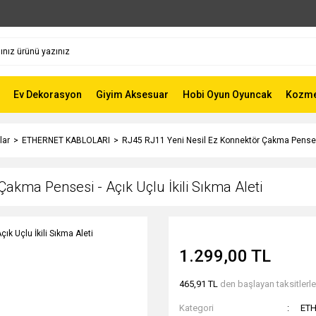
Ev Dekorasyon
Giyim Aksesuar
Hobi Oyun Oyuncak
Kozmet
lar
ETHERNET KABLOLARI
RJ45 RJ11 Yeni Nesil Ez Konnektör Çakma Pensesi -
akma Pensesi - Açık Uçlu İkili Sıkma Aleti
1.299,00 TL
465,91 TL
den başlayan taksitlerle
Kategori
ETH