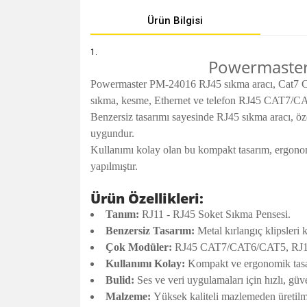
Ürün Bilgisi
Powermaster 
Powermaster PM-24016 RJ45 sıkma aracı, Cat7 Cat6
sıkma, kesme, Ethernet ve telefon RJ45 CAT7/CAT
Benzersiz tasarımı sayesinde RJ45 sıkma aracı, özel
uygundur.
Kullanımı kolay olan bu kompakt tasarım, ergonom
yapılmıştır.
Ürün Özellikleri:
Tanım:
RJ11 - RJ45 Soket Sıkma Pensesi.
Benzersiz Tasarım:
Metal kırlangıç klipsleri 
Çok Modüler:
RJ45 CAT7/CAT6/CAT5, RJ11 
Kullanımı Kolay:
Kompakt ve ergonomik tasarı
Bulid:
Ses ve veri uygulamaları için hızlı, gü
Malzeme:
Yüksek kaliteli mazlemeden üretilm