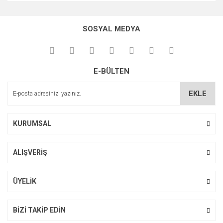
Bu ürünün fiyat bilgisi, resim, ürün açıklamalarında ve diğer
konularda yetersiz gördüğünüz noktaları öneri formunu
Bu ürüne ilk yorumu siz yapın!
kullanarak tarafımıza iletebilirsiniz.
SOSYAL MEDYA
Görüş ve önerileriniz için teşekkür ederiz.
Yorum Yaz
Ürün resmi kalitesiz, bozuk veya görüntülenemiyor.
E-BÜLTEN
Ürün açıklamasında eksik bilgiler bulunuyor.
Ürün bilgilerinde hatalar bulunuyor.
EKLE
Ürün fiyatı diğer sitelerden daha pahalı.
Bu ürüne benzer farklı alternatifler olmalı.
KURUMSAL
ALIŞVERİŞ
Gönder
ÜYELİK
BİZİ TAKİP EDİN