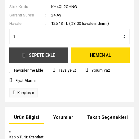
Stok Kodu
KH4QL2QHNG
Garanti Süresi
24 Ay
Havale
125,13 TL (%3,00 havale indirimi)
SEPETE EKLE
HEMEN AL
Tavsiye Et
Yorum Yaz
Fiyat Alarmı
Karşılaştır
Ürün Bilgisi
Yorumlar
Taksit Seçenekleri
Kablo Türü:
Standart