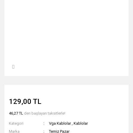
129,00 TL
46,27 TL
den başlayan taksitlerle!
Kategori
Vga Kablolar
,
Kablolar
Marka
Temiz Pazar