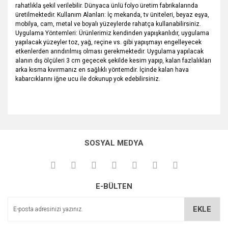
rahatlıkla şekil verilebilir. Dünyaca ünlü folyo üretim fabrikalarında
üretilmektedir. Kullanım Alanları: İç mekanda, tv üniteleri, beyaz eşya,
mobilya, cam, metal ve boyalı yüzeylerde rahatça kullanabilirsiniz.
Uygulama Yöntemleri: Ürünlerimiz kendinden yapışkanlıdır, uygulama
yapılacak yüzeyler toz, yağ, reçine vs. gibi yapışmayı engelleyecek
etkenlerden arındırılmış olması gerekmektedir. Uygulama yapılacak
alanın dış ölçüleri 3 cm geçecek şekilde kesim yapıp, kalan fazlalıkları
arka kısma kıvırmanız en sağlıklı yöntemdir. İçinde kalan hava
kabarcıklarını iğne ucu ile dokunup yok edebilirsiniz.
Bu ürünün fiyat bilgisi, resim, ürün açıklamalarında ve diğer
konularda yetersiz gördüğünüz noktaları öneri formunu
Bu ürüne ilk yorumu siz yapın!
kullanarak tarafımıza iletebilirsiniz.
SOSYAL MEDYA
Görüş ve önerileriniz için teşekkür ederiz.
Yorum Yaz
Ürün resmi kalitesiz, bozuk veya görüntülenemiyor.
E-BÜLTEN
Ürün açıklamasında eksik bilgiler bulunuyor.
Ürün bilgilerinde hatalar bulunuyor.
EKLE
Ürün fiyatı diğer sitelerden daha pahalı.