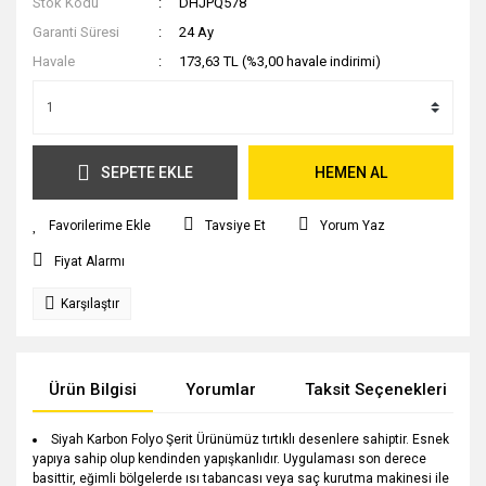
Stok Kodu
DHJPQ578
Garanti Süresi
24 Ay
Havale
173,63 TL (%3,00 havale indirimi)
SEPETE EKLE
HEMEN AL
Tavsiye Et
Yorum Yaz
Fiyat Alarmı
Karşılaştır
Ürün Bilgisi
Yorumlar
Taksit Seçenekleri
Siyah Karbon Folyo Şerit Ürünümüz tırtıklı desenlere sahiptir. Esnek
yapıya sahip olup kendinden yapışkanlıdır. Uygulaması son derece
basittir, eğimli bölgelerde ısı tabancası veya saç kurutma makinesi ile