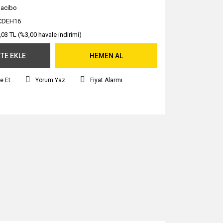
acibo
CDEH16
,03 TL (%3,00 havale indirimi)
TE EKLE
HEMEN AL
e Et
Yorum Yaz
Fiyat Alarmı