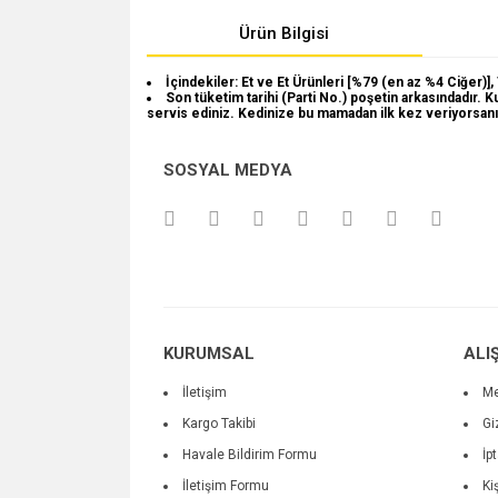
Ürün Bilgisi
İçindekiler: Et ve Et Ürünleri [%79 (en az %4 Ciğer)], T
Son tüketim tarihi (Parti No.) poşetin arkasındadır. K
servis ediniz. Kedinize bu mamadan ilk kez veriyorsanız
Bu ürünün fiyat bilgisi, resim, ürün açıklamalarında v
SOSYAL MEDYA
Görüş ve önerileriniz için teşekkür ederiz.
Ürün resmi kalitesiz, bozuk veya görüntülenemiyo
Ürün açıklamasında eksik bilgiler bulunuyor.
Ürün bilgilerinde hatalar bulunuyor.
Ürün fiyatı diğer sitelerden daha pahalı.
KURUMSAL
ALI
Bu ürüne benzer farklı alternatifler olmalı.
İletişim
Me
Kargo Takibi
Gi
Havale Bildirim Formu
İp
İletişim Formu
Ki