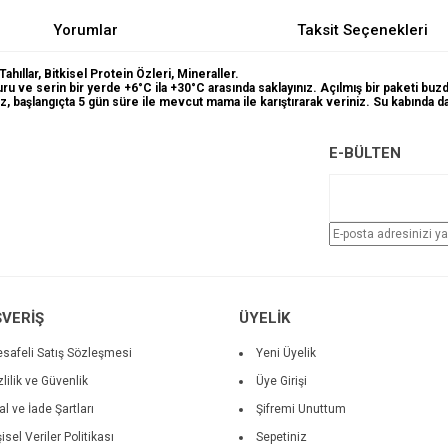
Yorumlar
Taksit Seçenekleri
ahıllar, Bitkisel Protein Özleri, Mineraller.
uru ve serin bir yerde +6°C ila +30°C arasında saklayınız. Açılmış bir paketi buz
, başlangıçta 5 gün süre ile mevcut mama ile karıştırarak veriniz. Su kabında 
e diğer konularda yetersiz gördüğünüz noktaları öneri formunu kullanarak tarafımı
E-BÜLTEN
Bu ürüne ilk yorumu siz yapın!
r.
Yorum Yaz
ŞVERİŞ
ÜYELİK
safeli Satış Sözleşmesi
Yeni Üyelik
zlilik ve Güvenlik
Üye Girişi
tal ve İade Şartları
Şifremi Unuttum
şisel Veriler Politikası
Sepetiniz