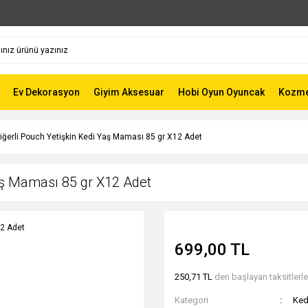
Ev Dekorasyon
Giyim Aksesuar
Hobi Oyun Oyuncak
Kozmet
iğerli Pouch Yetişkin Kedi Yaş Maması 85 gr X12 Adet
Yaş Maması 85 gr X12 Adet
699,00 TL
250,71 TL
den başlayan taksitlerle
Kategori
Ked