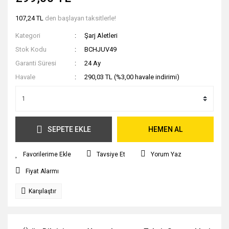
Minderler
107,24 TL
den başlayan taksitlerle!
Oto Antenleri
Kategori
Şarj Aletleri
Stok Kodu
BCHJUV49
Oto Aydınlatma Ürünleri
Garanti Süresi
24 Ay
Oto Aynaları
Havale
290,03 TL (%3,00 havale indirimi)
Oto Kokuları
Oto Temizlik Malzemeleri
SEPETE EKLE
HEMEN AL
Oto Yedek Parça
Tavsiye Et
Yorum Yaz
Park Sensörleri
Fiyat Alarmı
Plakalıklar
Karşılaştır
Silecekler