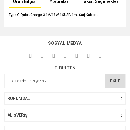
Ürün Bilgisi
Yorumlar
Taksit Seçenekleri
Type-C Quick Charge 3.1A/18W 1XUSB 1mt Şarj Kablosu
Bu ürünün fiyat bilgisi, resim, ürün açıklamalarında ve diğer
konularda yetersiz gördüğünüz noktaları öneri formunu
Bu ürüne ilk yorumu siz yapın!
kullanarak tarafımıza iletebilirsiniz.
SOSYAL MEDYA
Görüş ve önerileriniz için teşekkür ederiz.
Yorum Yaz
Ürün resmi kalitesiz, bozuk veya görüntülenemiyor.
E-BÜLTEN
Ürün açıklamasında eksik bilgiler bulunuyor.
Ürün bilgilerinde hatalar bulunuyor.
EKLE
Ürün fiyatı diğer sitelerden daha pahalı.
Bu ürüne benzer farklı alternatifler olmalı.
KURUMSAL
ALIŞVERİŞ