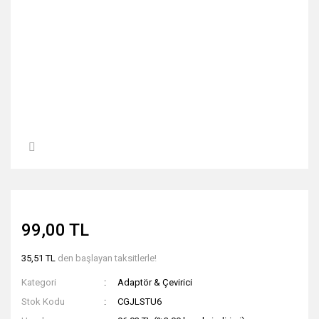
99,00 TL
35,51 TL
den başlayan taksitlerle!
Kategori
Adaptör & Çevirici
Stok Kodu
CGJLSTU6