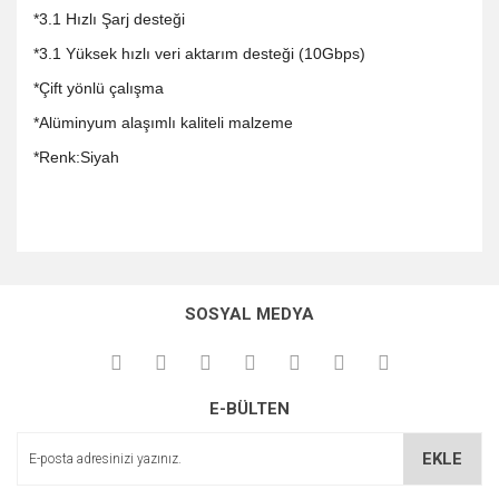
*3.1 Hızlı Şarj desteği
*3.1 Yüksek hızlı veri aktarım desteği (10Gbps)
*Çift yönlü çalışma
*Alüminyum alaşımlı kaliteli malzeme
*Renk:Siyah
Bu ürünün fiyat bilgisi, resim, ürün açıklamalarında ve diğer
konularda yetersiz gördüğünüz noktaları öneri formunu
Bu ürüne ilk yorumu siz yapın!
kullanarak tarafımıza iletebilirsiniz.
SOSYAL MEDYA
Görüş ve önerileriniz için teşekkür ederiz.
Yorum Yaz
Ürün resmi kalitesiz, bozuk veya görüntülenemiyor.
E-BÜLTEN
Ürün açıklamasında eksik bilgiler bulunuyor.
Ürün bilgilerinde hatalar bulunuyor.
EKLE
Ürün fiyatı diğer sitelerden daha pahalı.