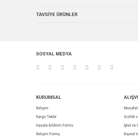
Görüş ve önerileriniz için teşekkür ederiz.
TAVSİYE ÜRÜNLER
Ürün resmi kalitesiz, bozuk veya görüntülenemiyo
Ürün açıklamasında eksik bilgiler bulunuyor.
Ürün bilgilerinde hatalar bulunuyor.
Ürün fiyatı diğer sitelerden daha pahalı.
SOSYAL MEDYA
Bu ürüne benzer farklı alternatifler olmalı.
KURUMSAL
ALIŞV
İletişim
Mesafel
Kargo Takibi
Gizlilik 
Havale Bildirim Formu
İptal ve 
İletişim Formu
Kişisel V