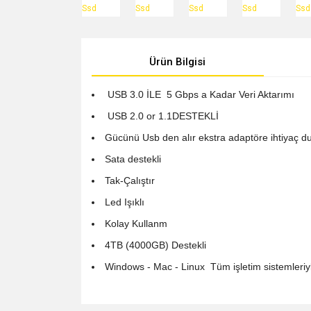
Ürün Bilgisi
USB 3.0 İLE 5 Gbps a Kadar Veri Aktarımı
USB 2.0 or 1.1DESTEKLİ
Gücünü Usb den alır ekstra adaptöre ihtiyaç 
Sata destekli
Tak-Çalıştır
Led Işıklı
Kolay Kullanm
4TB (4000GB) Destekli
Windows - Mac - Linux Tüm işletim sistemleri
Bu ürünün fiyat bilgisi, resim, ürün açıklamalarında v