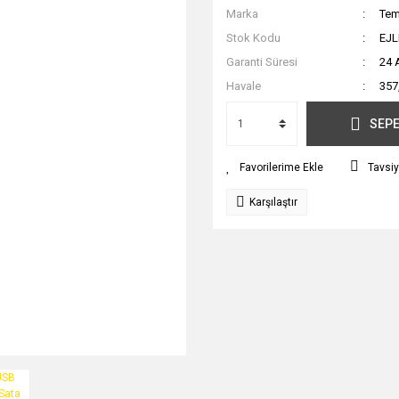
Marka
Tem
Stok Kodu
EJ
Garanti Süresi
24 
Havale
357
SEPE
Tavsiy
Karşılaştır