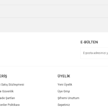
Bu ürüne ilk yorumu siz yapın!
r.
Yorum Yaz
E-BÜLTEN
Gönder
ERİŞ
ÜYELİK
i Satış Sözleşmesi
Yeni Üyelik
ve Güvenlik
Üye Girişi
İade Şartları
Şifremi Unuttum
eriler Politikası
Sepetiniz