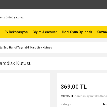
Ev Dekorasyon
Giyim Aksesuar
Hobi Oyun Oyuncak
Kozmet
ta Ssd Harici Taşınabili Harddisk Kutusu
Harddisk Kutusu
369,00 TL
132,35 TL
den başlayan taksitlerle
Kategori
Har