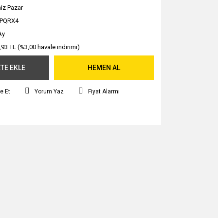
iz Pazar
LPQRX4
Ay
,93 TL (%3,00 havale indirimi)
TE EKLE
HEMEN AL
e Et
Yorum Yaz
Fiyat Alarmı