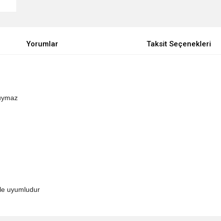
Yorumlar
Taksit Seçenekleri
duymaz
yle uyumludur
e diğer konularda yetersiz gördüğünüz noktaları öneri formunu kullanarak tarafımı