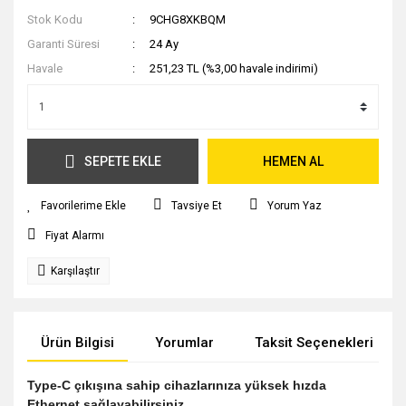
Stok Kodu
9CHG8XKBQM
Garanti Süresi
24 Ay
Havale
251,23 TL (%3,00 havale indirimi)
SEPETE EKLE
HEMEN AL
Tavsiye Et
Yorum Yaz
Fiyat Alarmı
Karşılaştır
Ürün Bilgisi
Yorumlar
Taksit Seçenekleri
Type-C çıkışına sahip cihazlarınıza yüksek hızda
Ethernet sağlayabilirsiniz.