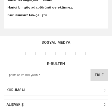
Harici bir güç adaptörünü gerektirmez.
Kurulumsuz tak-çalıştır
Bu ürünün fiyat bilgisi, resim, ürün açıklamalarında ve diğer
konularda yetersiz gördüğünüz noktaları öneri formunu
Bu ürüne ilk yorumu siz yapın!
kullanarak tarafımıza iletebilirsiniz.
SOSYAL MEDYA
Görüş ve önerileriniz için teşekkür ederiz.
Yorum Yaz
Ürün resmi kalitesiz, bozuk veya görüntülenemiyor.
E-BÜLTEN
Ürün açıklamasında eksik bilgiler bulunuyor.
Ürün bilgilerinde hatalar bulunuyor.
EKLE
Ürün fiyatı diğer sitelerden daha pahalı.
Bu ürüne benzer farklı alternatifler olmalı.
KURUMSAL
ALIŞVERİŞ