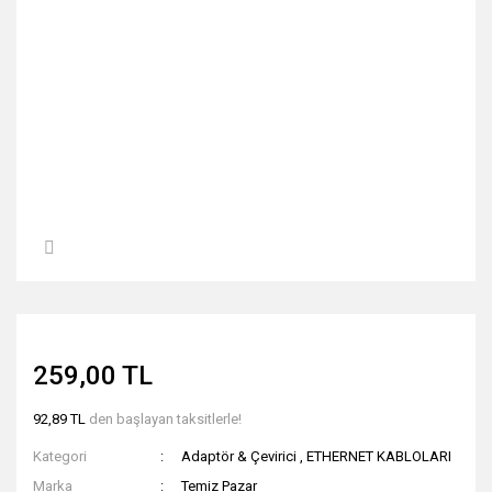
259,00 TL
92,89 TL
den başlayan taksitlerle!
Kategori
Adaptör & Çevirici
,
ETHERNET KABLOLARI
Marka
Temiz Pazar