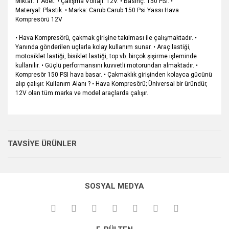
Miktar: 1 Adet. • Çalışma Voltajı: 12V. • Basınç: 150 PSI. •
Materyal: Plastik. • Marka: Carub Carub 150 Psi Yassı Hava
Kompresörü 12V
• Hava Kompresörü, çakmak girişine takılması ile çalışmaktadır. •
Yanında gönderilen uçlarla kolay kullanım sunar. • Araç lastiği,
motosiklet lastiği, bisiklet lastiği, top vb. birçok şişirme işleminde
kullanılır. • Güçlü performansını kuvvetli motorundan almaktadır. •
Kompresör 150 PSI hava basar. • Çakmaklık girişinden kolayca gücünü
alıp çalışır. Kullanım Alanı ? • Hava Kompresörü; Üniversal bir üründür,
12V olan tüm marka ve model araçlarda çalışır.
Bu ürünün fiyat bilgisi, resim, ürün açıklamalarında ve diğer
konularda yetersiz gördüğünüz noktaları öneri formunu
Bu ürüne ilk yorumu siz yapın!
kullanarak tarafımıza iletebilirsiniz.
TAVSİYE ÜRÜNLER
Görüş ve önerileriniz için teşekkür ederiz.
Yorum Yaz
Ürün resmi kalitesiz, bozuk veya görüntülenemiyor.
SOSYAL MEDYA
Ürün açıklamasında eksik bilgiler bulunuyor.
Ürün bilgilerinde hatalar bulunuyor.
Ürün fiyatı diğer sitelerden daha pahalı.