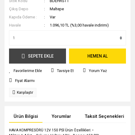
Stok Kodu
BDEHRST1
Çıkış Depo
Maltepe
Kapıda Ödeme :
Var
Havale
1.096,10 TL (%3,00 havale indirimi)
SEPETE EKLE
HEMEN AL
Tavsiye Et
Yorum Yaz
Fiyat Alarmı
Karşılaştır
Ürün Bilgisi
Yorumlar
Taksit Seçenekleri
HAVA KOMPRESÖRÜ 12V 150 PSİ Ürün Özellikleri: •