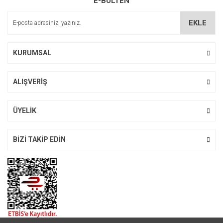
E-BÜLTEN
Bu ürüne benzer farklı alternatifler olmalı.
EKLE
KURUMSAL
Gönder
ALIŞVERİŞ
Carub Hava Kompresörü Metal 12V Siyah Işıklı
ÜYELİK
829,00 TL
BİZİ TAKİP EDİN