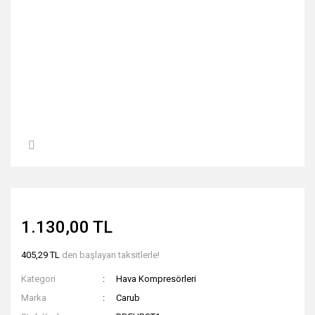
1.130,00 TL
405,29 TL
den başlayan taksitlerle!
Kategori
Hava Kompresörleri
Marka
Carub