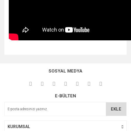
Bu ürünün fiyat bilgisi, resim, ürün açıklamalarında ve diğer
konularda yetersiz gördüğünüz noktaları öneri formunu
Bu ürüne ilk yorumu siz yapın!
kullanarak tarafımıza iletebilirsiniz.
SOSYAL MEDYA
Görüş ve önerileriniz için teşekkür ederiz.
Yorum Yaz
Ürün resmi kalitesiz, bozuk veya görüntülenemiyor.
E-BÜLTEN
Ürün açıklamasında eksik bilgiler bulunuyor.
Ürün bilgilerinde hatalar bulunuyor.
EKLE
Ürün fiyatı diğer sitelerden daha pahalı.
Bu ürüne benzer farklı alternatifler olmalı.
KURUMSAL