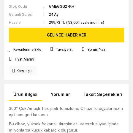
Stok Kodu
GMEGGG27KH
Garanti Süresi
24 Ay
Havale
299,73 TL (%3,00 havale indirimi)
GELİNCE HABER VER
Tavsiye Et
Yorum Yaz
Fiyat Alarmı
Karşılaştır
Ürün Bilgisi
Yorumlar
Taksit Seçenekleri
360° Çok Amaçlı Titreşimli Temizleme Cihazı ile eşyalarınızın
ışıltısını geri kazanın.
Bu cihaz, yüksek frekanslı titreşimler üreterek suyun içinde
milyonlarca küçük kabarcık oluşturur.