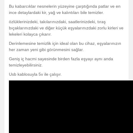
Bu kabarcıklar nesnelerin yüzeyine çarptığında patlar ve en
ince detaylardaki kir, yağ ve kalıntıları bile temizler.
özlüklerinizdeki, takılarınızdaki, saatlerinizdeki, tıraş
bıçaklarınızdaki ve diğer küçük eşyalarınızdaki zorlu kirleri ve
lekeleri kolayca çıkarır.
Derinlemesine temizlik için ideal olan bu cihaz, eşyalarınızın
her zaman yeni gibi görünmesini sağlar.
Geniş iç hacmi sayesinde birden fazla eşyayı aynı anda
temizleyebilirsiniz.
Usb kablosuyla 5v ile çalışır.