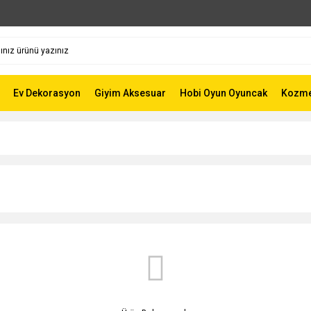
Ev Dekorasyon
Giyim Aksesuar
Hobi Oyun Oyuncak
Kozmet