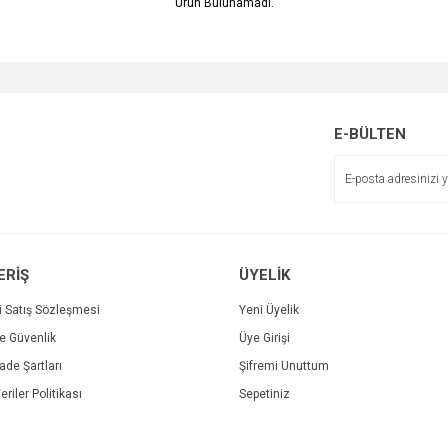
Ürün Bulunamadı.
E-BÜLTEN
ERİŞ
ÜYELİK
i Satış Sözleşmesi
Yeni Üyelik
ve Güvenlik
Üye Girişi
İade Şartları
Şifremi Unuttum
eriler Politikası
Sepetiniz