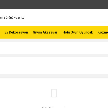
Ev Dekorasyon
Giyim Aksesuar
Hobi Oyun Oyuncak
Kozmet