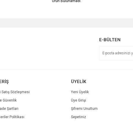
Ürün Bulunamadı.
E-BÜLTEN
ERİŞ
ÜYELİK
i Satış Sözleşmesi
Yeni Üyelik
ve Güvenlik
Üye Girişi
İade Şartları
Şifremi Unuttum
eriler Politikası
Sepetiniz