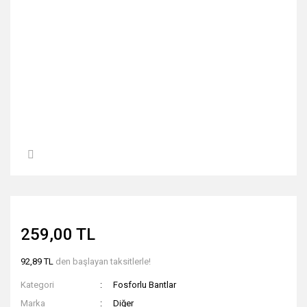
259,00 TL
92,89 TL
den başlayan taksitlerle!
Kategori
Fosforlu Bantlar
Marka
Diğer