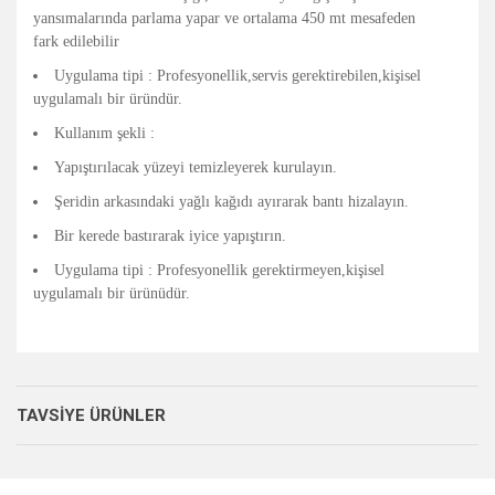
yansımalarında parlama yapar ve ortalama 450 mt mesafeden
fark edilebilir
Uygulama tipi : Profesyonellik,servis gerektirebilen,kişisel
uygulamalı bir üründür.
Kullanım şekli :
Yapıştırılacak yüzeyi temizleyerek kurulayın.
Şeridin arkasındaki yağlı kağıdı ayırarak bantı hizalayın.
Bir kerede bastırarak iyice yapıştırın.
Uygulama tipi : Profesyonellik gerektirmeyen,kişisel
uygulamalı bir ürünüdür.
Bu ürünün fiyat bilgisi, resim, ürün açıklamalarında ve diğer
konularda yetersiz gördüğünüz noktaları öneri formunu
Bu ürüne ilk yorumu siz yapın!
kullanarak tarafımıza iletebilirsiniz.
TAVSİYE ÜRÜNLER
Görüş ve önerileriniz için teşekkür ederiz.
Yorum Yaz
Ürün resmi kalitesiz, bozuk veya görüntülenemiyor.